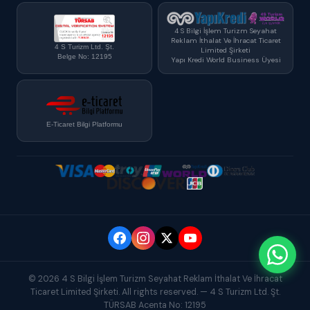
4 S Bilgi İşlem Turizm Seyahat
Reklam İthalat Ve İhracat Ticaret
4 S Turizm Ltd. Şt.
Limited Şirketi
Belge No: 12195
Yapı Kredi World Business Üyesi
E-Ticaret Bilgi Platformu
© 2026 4 S Bilgi İşlem Turizm Seyahat Reklam İthalat Ve İhracat
Ticaret Limited Şirketi. All rights reserved. — 4 S Turizm Ltd. Şt.
TÜRSAB Acenta No: 12195