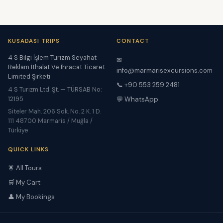
KUSADASI TRIPS
CONTACT
4 S Bilgi İşlem Turizm Seyahat
✉
Reklam İthalat Ve İhracat Ticaret
info@marmarisexcursions.com
Limited Şirketi
📞 +90 553 259 2481
4 S Turizm Ltd. Şt. — TÜRSAB No:
12195
💬 WhatsApp
Siteler Mah. 206 Sok. No. 2 K. 1 D.
111 48700 Marmaris / Muğla /
Türkiye
QUICK LINKS
🌟 All Tours
🛒 My Cart
👤 My Bookings