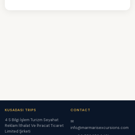
KUSADASI TRIPS
CONTACT
4 S Bilgi İşlem Turizm Seyahat
✉
Reklam İthalat Ve İhracat Ticaret
info@marmarisexcursions.com
Limited Şirketi