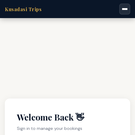
Kusadasi Trips
Welcome Back 👋
Sign in to manage your bookings