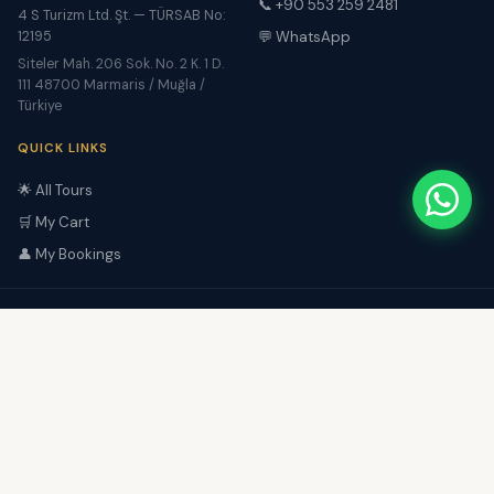
📞 +90 553 259 2481
4 S Turizm Ltd. Şt. — TÜRSAB No:
12195
💬 WhatsApp
Siteler Mah. 206 Sok. No. 2 K. 1 D.
111 48700 Marmaris / Muğla /
Türkiye
QUICK LINKS
🌟 All Tours
🛒 My Cart
👤 My Bookings
4 S Bilgi İşlem Turizm Seyahat
Reklam İthalat Ve İhracat Ticaret
4 S Turizm Ltd. Şt.
Limited Şirketi
Belge No: 12195
Yapı Kredi World Business Üyesi